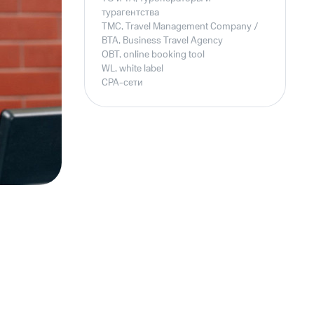
турагентства
TMC, Travel Management Company /
BTA, Business Travel Agency
OBT, online booking tool
WL, white label
CPA-сети