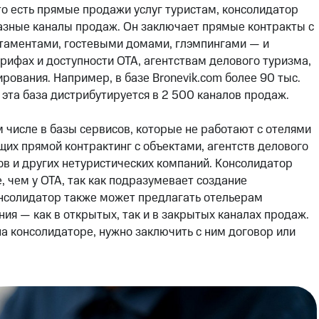
то есть прямые продажи услуг туристам, консолидатор
азные каналы продаж. Он заключает прямые контракты с
таментами, гостевыми домами, глэмпингами — и
рифах и доступности OTA, агентствам делового туризма,
ования. Например, в базе Bronevik.com более 90 тыс.
 эта база дистрибутируется в 2 500 каналов продаж.
 числе в базы сервисов, которые не работают с отелями
их прямой контрактинг с объектами, агентств делового
ов и других нетуристических компаний. Консолидатор
 чем у ОТА, так как подразумевает создание
нсолидатор также может предлагать отельерам
я — как в открытых, так и в закрытых каналах продаж.
на консолидаторе, нужно заключить с ним договор или