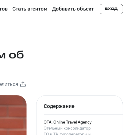
тов
Стать агентом
Добавить объект
ВХОД
м об
елиться
Содержание
OTA, Online Travel Agency
Отельный консолидатор
ТО и ТА, туроператоры и