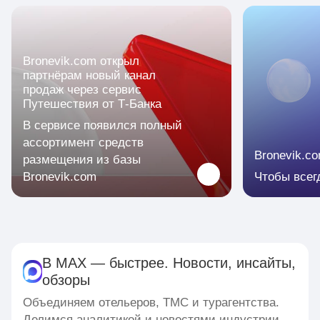
Bronevik.com открыл
партнёрам новый канал
продаж через сервис
Путешествия от Т-Банка
В сервисе появился полный
ассортимент средств
Bronevik.c
размещения из базы
Bronevik.com
Чтобы всег
В MAX — быстрее. Новости, инсайты,
обзоры
Объединяем отельеров, ТМС и турагентства.
Делимся аналитикой и новостями индустрии.